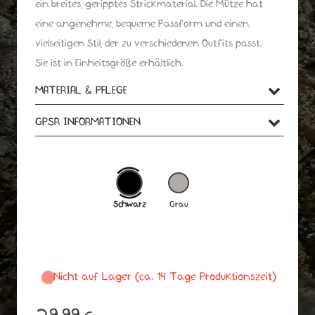
ein breites, geripptes Strickmaterial. Die Mütze hat
eine angenehme, bequeme Passform und einen
vielseitigen Stil, der zu verschiedenen Outfits passt.
Sie ist in Einheitsgröße erhältlich.
MATERIAL & PFLEGE
100 % Acryl
GPSR INFORMATIONEN
Breites, geripptes Strickmaterial
Hersteller-Kontaktinformationen
Name: Gipfelnovation, Lukas Trausch
Waschhinweise:
Email-Adresse: mail@gipfelnovation.de
Postanschrift: Im Lus 26, 87459 Pfronten,
Schwarz
Grau
Details zu Pflegehinweisen
Deutschland
Nicht auf Lager (ca. 14 Tage Produktionszeit)